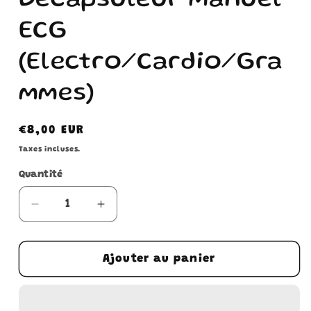
Décapsuleur manuel
ECG
(Electro/Cardio/Gra
mmes)
Prix
€8,00 EUR
habituel
Taxes incluses.
Quantité
Réduire
Augmenter
la
la
quantité
quantité
de
de
Ajouter au panier
Décapsuleur
Décapsuleur
manuel
manuel
ECG
ECG