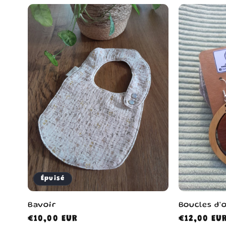
Épuisé
Bavoir
Boucles d'o
Prix
€10,00 EUR
Prix
€12,00 EU