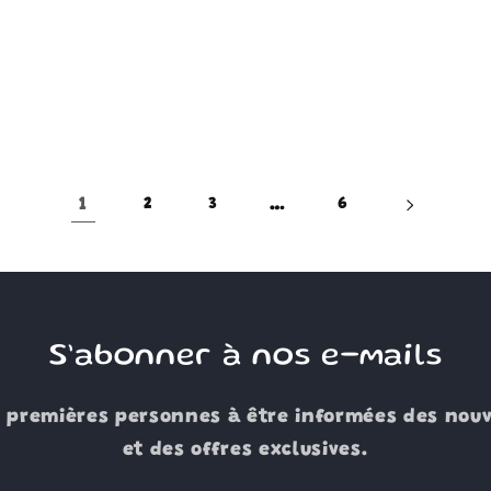
1
…
2
3
6
S’abonner à nos e-mails
s premières personnes à être informées des nouv
et des offres exclusives.