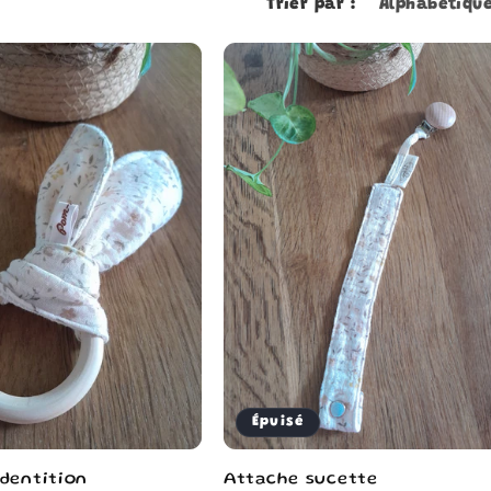
Trier par :
Épuisé
dentition
Attache sucette