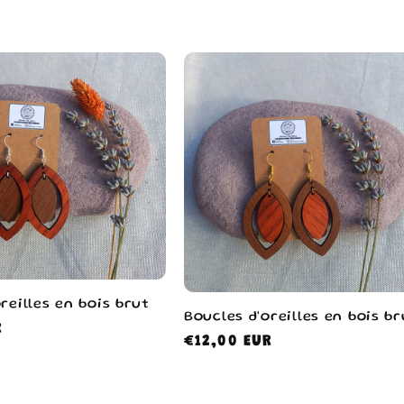
reilles en bois brut
Boucles d'oreilles en bois br
R
Prix
€12,00 EUR
habituel