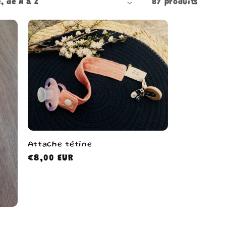
87 produits
Attache tétine
Prix
€8,00 EUR
habituel