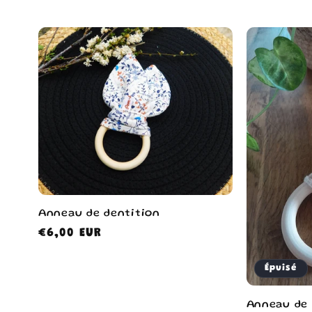
l
e
c
t
i
o
Anneau de dentition
Prix
€6,00 EUR
habituel
n
Épuisé
:
Anneau de 