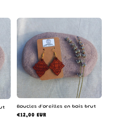
habituel
Boucles d'oreilles en bois brut
ut
Prix
€12,00 EUR
habituel