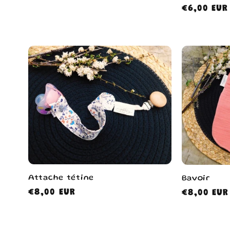
Prix
€6,00 EUR
habituel
Attache tétine
Bavoir
Prix
€8,00 EUR
Prix
€8,00 EUR
habituel
habituel