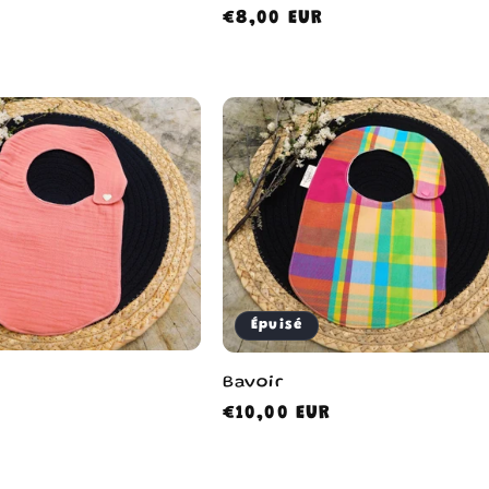
Prix
€8,00 EUR
habituel
Épuisé
Bavoir
Prix
€10,00 EUR
habituel