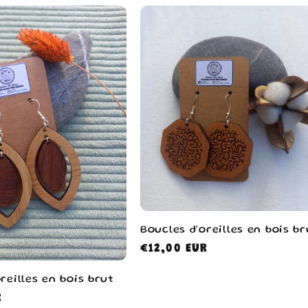
Boucles d'oreilles en bois br
Prix
€12,00 EUR
habituel
reilles en bois brut
R